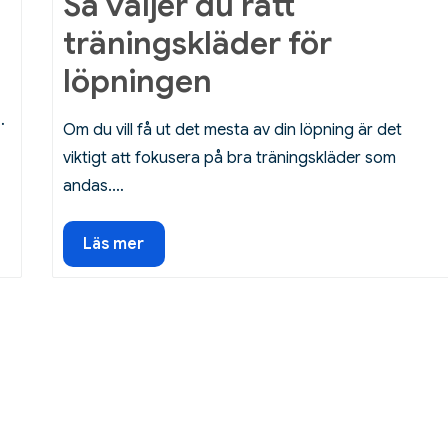
Så väljer du rätt
träningskläder för
löpningen
…
Om du vill få ut det mesta av din löpning är det
viktigt att fokusera på bra träningskläder som
andas.…
Så
Läs mer
väljer
du
rätt
träningskläder
för
löpningen