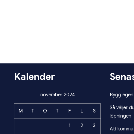
Kalender
Senas
november 2024
Bygg egen 
Så väljer d
M
T
O
T
F
L
S
löpningen
1
2
3
Att komma