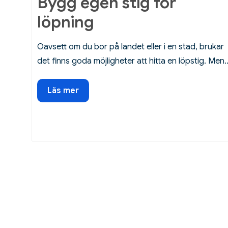
Bygg egen stig för
löpning
Oavsett om du bor på landet eller i en stad, brukar
det finns goda möjligheter att hitta en löpstig. Men
Bygg
Läs mer
egen
stig
för
löpning