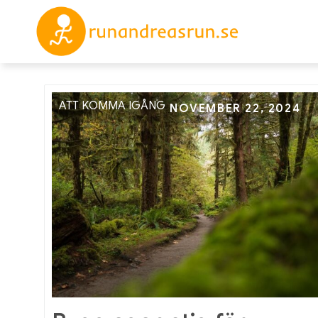
Skip
to
runand
Allt du beh
content
ATT KOMMA IGÅNG
Posted
NOVEMBER 22, 2024
on