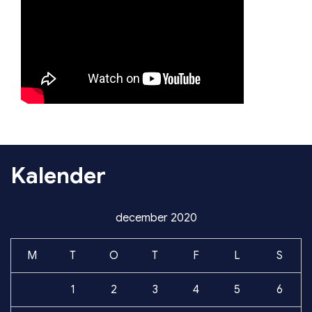
Kalender
december 2020
M
T
O
T
F
L
S
1
2
3
4
5
6