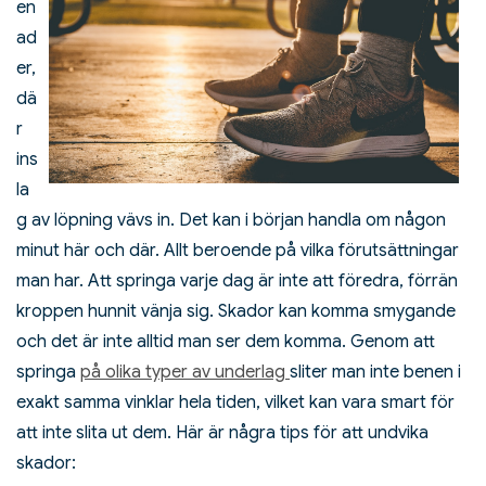
en
ad
er,
dä
r
ins
la
g av löpning vävs in. Det kan i början handla om någon
minut här och där. Allt beroende på vilka förutsättningar
man har. Att springa varje dag är inte att föredra, förrän
kroppen hunnit vänja sig. Skador kan komma smygande
och det är inte alltid man ser dem komma. Genom att
springa
på olika typer av underlag
sliter man inte benen i
exakt samma vinklar hela tiden, vilket kan vara smart för
att inte slita ut dem. Här är några tips för att undvika
skador: