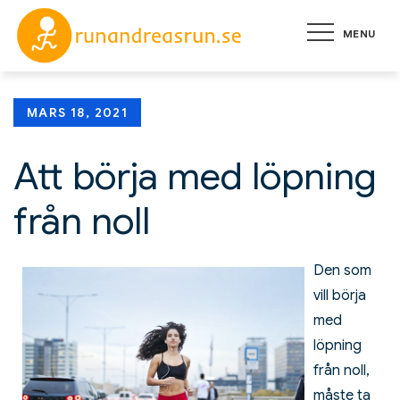
Skip
MENU
to
runandreas
Allt du behöver veta
content
för att komma igång
med löpning
Posted
MARS 18, 2021
on
Att börja med löpning
från noll
Den som
vill börja
med
löpning
från noll,
måste ta